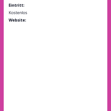
anzeigen
Eintritt:
Kostenlos
Website:
https://www.bedburg-
hau.de/tourismus-
freizeit/veranstaltung
en/festa-italiana-
dolce-vita-im-
gemeindezentrum-
bedburg-hau