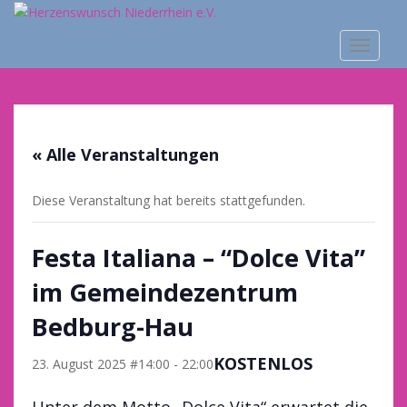
S
k
TOGGLE
i
p
t
o
m
« Alle Veranstaltungen
a
i
n
Diese Veranstaltung hat bereits stattgefunden.
c
o
Festa Italiana – “Dolce Vita”
n
t
im Gemeindezentrum
e
Bedburg-Hau
n
t
KOSTENLOS
23. August 2025 #14:00
-
22:00
Unter dem Motto „Dolce Vita“ erwartet die