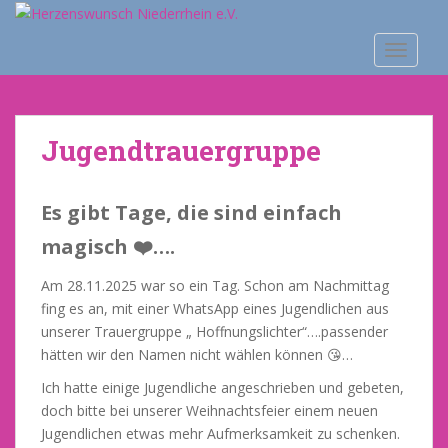
S
k
TOGGLE
i
p
t
o
Jugendtrauergruppe
m
a
i
Es gibt Tage, die sind einfach
n
c
magisch ❤️….
o
Am 28.11.2025 war so ein Tag. Schon am Nachmittag
n
fing es an, mit einer WhatsApp eines Jugendlichen aus
t
unserer Trauergruppe „ Hoffnungslichter“….passender
e
hätten wir den Namen nicht wählen können 😘…
n
t
Ich hatte einige Jugendliche angeschrieben und gebeten,
doch bitte bei unserer Weihnachtsfeier einem neuen
Jugendlichen etwas mehr Aufmerksamkeit zu schenken.