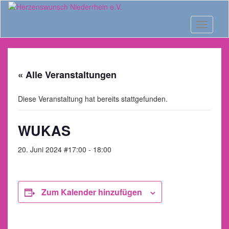
Skip
to
main
Toggle n
content
« Alle Veranstaltungen
Diese Veranstaltung hat bereits stattgefunden.
WUKAS
20. Juni 2024 #17:00
-
18:00
Zum Kalender hinzufügen